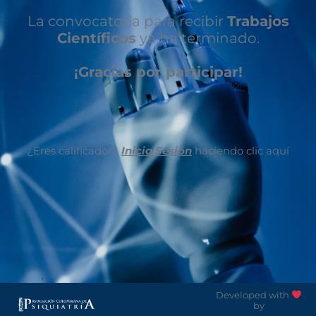
La convocatoria para recibir
Trabajos
Científicos
ya ha terminado.
¡Gracias por participar!
¿Eres calificador?
Inicia Sesión
haciendo clic aquí
Developed with
by